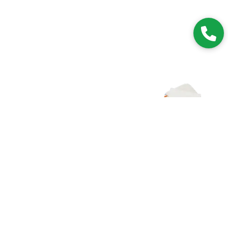
Zapisz się do NEWSLETTERA
Dołączając do grona subskrybentów, będziesz na bieżąco z
nowościami i promocjami.