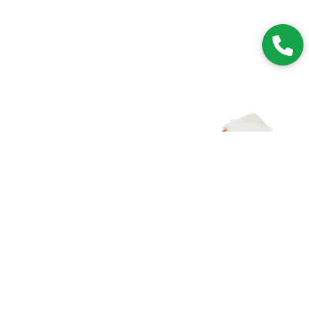
Zapisz się do NEWSLETTERA
Dołączając do grona subskrybentów, będziesz na bieżąco z
nowościami i promocjami.