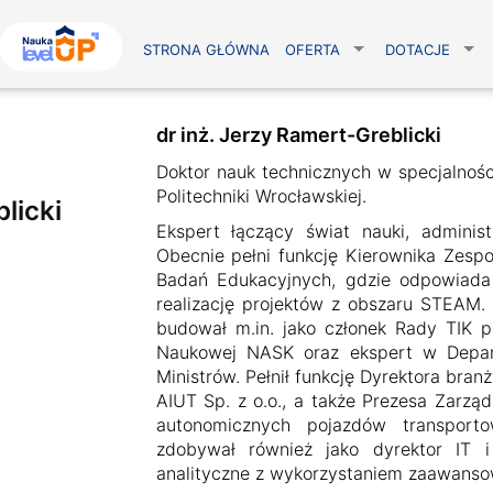
STRONA GŁÓWNA
OFERTA
DOTACJE
dr inż. Jerzy Ramert-Greblicki
Doktor nauk technicznych w specjalnośc
Politechniki Wrocławskiej.
licki
Ekspert łączący świat nauki, administ
Obecnie pełni funkcję Kierownika Zespo
Badań Edukacyjnych, gdzie odpowiada 
realizację projektów z obszaru STEAM.
budował
m.in
. jako członek Rady TIK p
Naukowej NASK oraz ekspert w Depar
Ministrów. Pełnił funkcję Dyrektora bra
AIUT Sp. z o.o., a także Prezesa Zarzą
autonomicznych pojazdów transport
zdobywał również jako dyrektor IT i
analityczne z wykorzystaniem zaawans