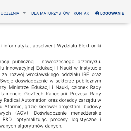
UCZELNIA
DLA MATURZYSTÓW
KONTAKT
LOGOWANIE
i informatyka, absolwent Wydziału Elektroniki
racji publicznej i nowoczesnego przemysłu.
łu Innowacyjnej Edukacji i Nauki w Instytucie
za rozwój wrocławskiego oddziału IBE oraz
 Swoje doświadczenie w sektorze publicznym
rzy Ministrze Edukacji i Nauki, członek Rady
tamencie GovTech Kancelarii Prezesa Rady
nży Radical Automation oraz doradcy zarządu w
du Aformic, gdzie kierował projektami budowy
owych (AGV). Doświadczenie menedżerskie
 R&D, optymalizując procesy logistyczne i
owanych algorytmów danych.