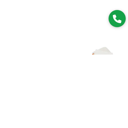
Zapisz się do NEWSLETTERA
Dołączając do grona subskrybentów, będziesz na bieżąco z
nowościami i promocjami.