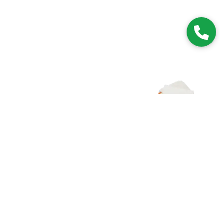
Zapisz się do NEWSLETTERA
Dołączając do grona subskrybentów, będziesz na bieżąco z
nowościami i promocjami.