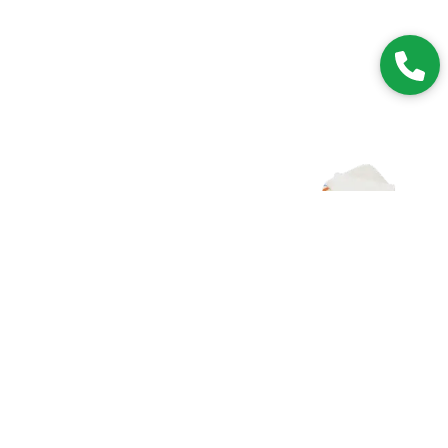
Zapisz się do NEWSLETTERA
Dołączając do grona subskrybentów, będziesz na bieżąco z
nowościami i promocjami.