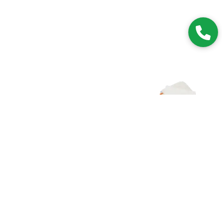
Zapisz się do NEWSLETTERA
Dołączając do grona subskrybentów, będziesz na bieżąco z
nowościami i promocjami.