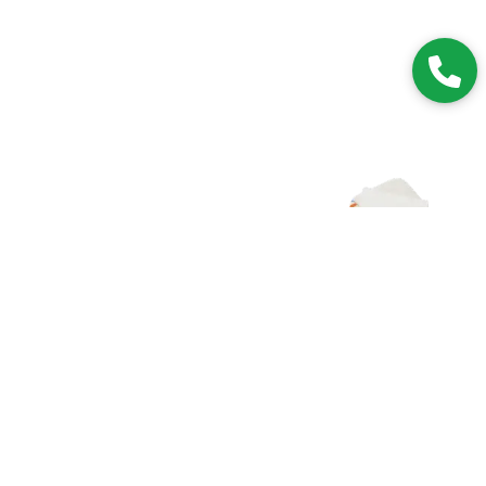
Zapisz się do NEWSLETTERA
Dołączając do grona subskrybentów, będziesz na bieżąco z
nowościami i promocjami.