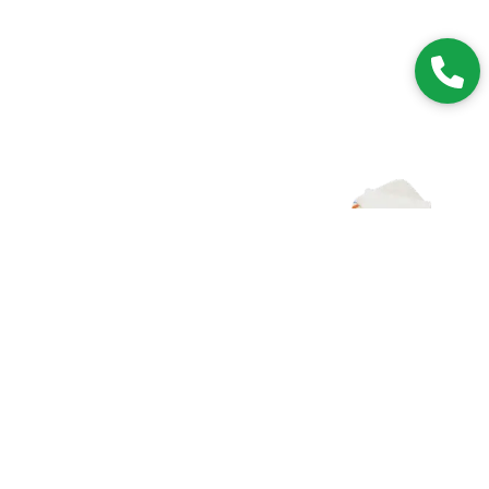
Zapisz się do NEWSLETTERA
Dołączając do grona subskrybentów, będziesz na bieżąco z
nowościami i promocjami.