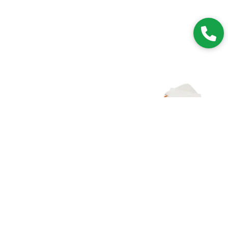
Zapisz się do NEWSLETTERA
Dołączając do grona subskrybentów, będziesz na bieżąco z
nowościami i promocjami.