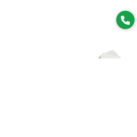
Zapisz się do NEWSLETTERA
Dołączając do grona subskrybentów, będziesz na bieżąco z
nowościami i promocjami.