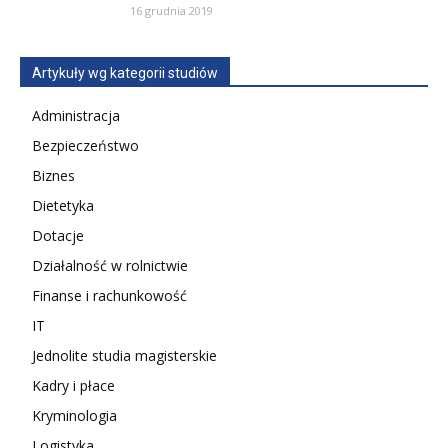
16 grudnia 2019
Artykuły wg kategorii studiów
Administracja
Bezpieczeństwo
Biznes
Dietetyka
Dotacje
Działalność w rolnictwie
Finanse i rachunkowość
IT
Jednolite studia magisterskie
Kadry i płace
Kryminologia
Logistyka