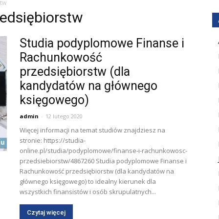
stw
edsiębiorstw
Studia podyplomowe Finanse i
Rachunkowość
przedsiębiorstw (dla
kandydatów na głównego
księgowego)
admin
-
12 lutego 2020
Więcej informacji na temat studiów znajdziesz na
stronie: https://studia-
online.pl/studia/podyplomowe/finanse-i-rachunkowosc-
przedsiebiorstw/4867260 Studia podyplomowe Finanse i
Rachunkowość przedsiębiorstw (dla kandydatów na
głównego księgowego) to idealny kierunek dla
wszystkich finansistów i osób skrupulatnych...
Czytaj więcej