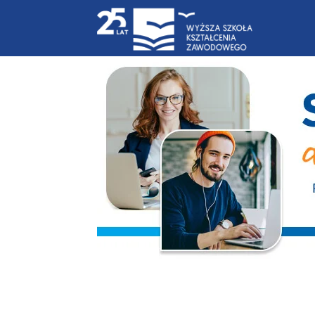
Blog
|
WSKZ
|
studia-
online.pl