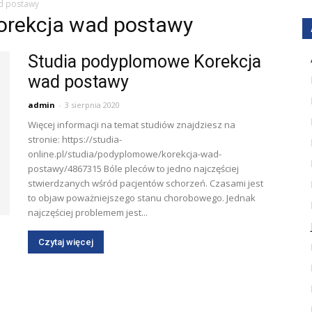
ad postawy
korekcja wad postawy
Studia podyplomowe Korekcja
wad postawy
admin
-
3 sierpnia 2020
Więcej informacji na temat studiów znajdziesz na
stronie: https://studia-
online.pl/studia/podyplomowe/korekcja-wad-
postawy/4867315 Bóle pleców to jedno najczęściej
stwierdzanych wśród pacjentów schorzeń. Czasami jest
to objaw poważniejszego stanu chorobowego. Jednak
najczęściej problemem jest...
Czytaj więcej