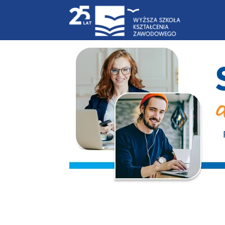
Blog
|
WSKZ
|
studia-
online.pl