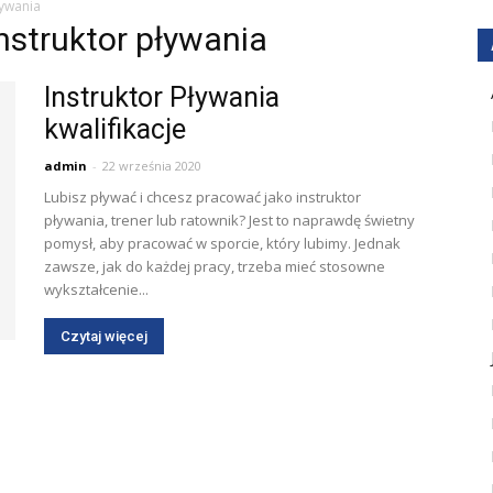
ływania
instruktor pływania
Instruktor Pływania
kwalifikacje
admin
-
22 września 2020
Lubisz pływać i chcesz pracować jako instruktor
pływania, trener lub ratownik? Jest to naprawdę świetny
pomysł, aby pracować w sporcie, który lubimy. Jednak
zawsze, jak do każdej pracy, trzeba mieć stosowne
wykształcenie...
Czytaj więcej