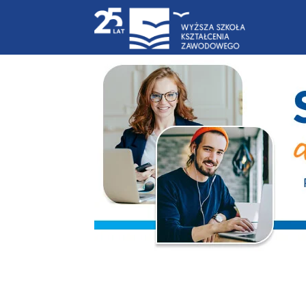
Blog
|
WSKZ
|
studia-
online.pl