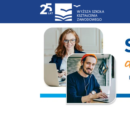
Blog
|
WSKZ
|
studia-
online.pl