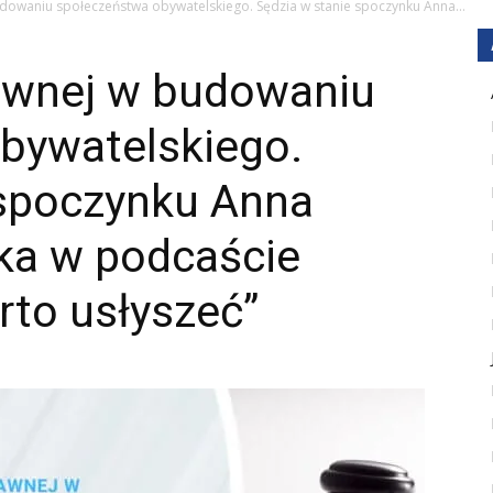
dowaniu społeczeństwa obywatelskiego. Sędzia w stanie spoczynku Anna...
rawnej w budowaniu
bywatelskiego.
 spoczynku Anna
ka w podcaście
rto usłyszeć”