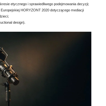
zakresie etycznego i sprawiedliwego podejmowania decyzji;
sji Europejskiej HORYZONT 2020 dotyczącego mediacji
zieci;
ctional design).