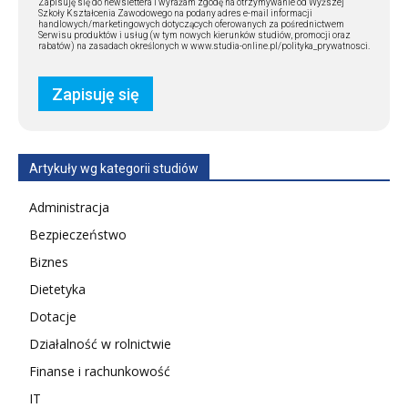
Zapisuję się do newslettera i wyrażam zgodę na otrzymywanie od Wyższej
Szkoły Kształcenia Zawodowego na podany adres e-mail informacji
handlowych/marketingowych dotyczących oferowanych za pośrednictwem
Serwisu produktów i usług (w tym nowych kierunków studiów, promocji oraz
rabatów) na zasadach określonych w www.studia-online.pl/polityka_prywatnosci.
Artykuły wg kategorii studiów
Administracja
Bezpieczeństwo
Biznes
Dietetyka
Dotacje
Działalność w rolnictwie
Finanse i rachunkowość
IT