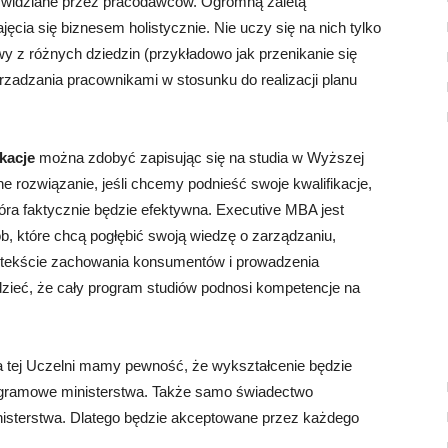
ze widziane przez pracodawców. Ogromną zaletą
ęcia się biznesem holistycznie. Nie uczy się na nich tylko
y z różnych dziedzin (przykładowo jak przenikanie się
rzadzania pracownikami w stosunku do realizacji planu
ikacje
można zdobyć zapisując się na studia w Wyższej
e rozwiązanie, jeśli chcemy podnieść swoje kwalifikacje,
ra faktycznie będzie efektywna. Executive MBA jest
, które chcą pogłębić swoją wiedzę o zarządzaniu,
ontekście zachowania konsumentów i prowadzenia
zieć, że cały program studiów podnosi kompetencje na
 tej Uczelni mamy pewność, że wykształcenie będzie
ogramowe ministerstwa. Także samo świadectwo
isterstwa. Dlatego będzie akceptowane przez każdego