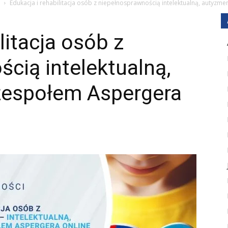
Edukacja i rehabilitacja osób z niepełnosprawnością intelektualną, autyz
litacja osób z
cią intelektualną,
zespołem Aspergera