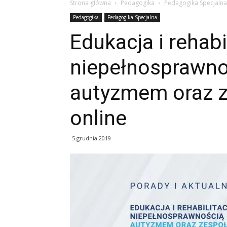
Strona główna
Pedagogika
Pedagogika Specjalna
Pedagogika
Pedagogika Specjalna
Edukacja i rehabi
niepełnosprawnoś
autyzmem oraz 
online
5 grudnia 2019