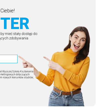
Ciebie!
TER
, by mieć stały dostęp do
zących zdobywania
od Wyższej Szkoły Kształcenia
arketingowych dotyczących
ym nowych kierunków studiów,