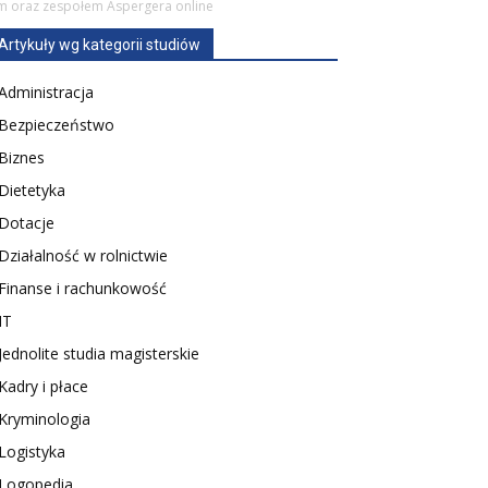
mem oraz zespołem Aspergera online
Artykuły wg kategorii studiów
Administracja
Bezpieczeństwo
Biznes
Dietetyka
Dotacje
Działalność w rolnictwie
Finanse i rachunkowość
IT
Jednolite studia magisterskie
Kadry i płace
Kryminologia
Logistyka
Logopedia