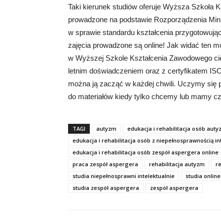
Taki kierunek studiów oferuje Wyższa Szkoła K
prowadzone na podstawie Rozporządzenia Minist
w sprawie standardu kształcenia przygotowuj
zajęcia prowadzone są online! Jak widać ten mo
w Wyższej Szkole Kształcenia Zawodowego ciesz
letnim doświadczeniem oraz z certyfikatem IS
można ją zacząć w każdej chwili. Uczymy się p
do materiałów kiedy tylko chcemy lub mamy cz
TAGI
autyzm
edukacja i rehabilitacja osób auty
edukacja i rehabilitacja osób z niepełnosprawnością in
edukacja i rehabilitacja osób zespół aspergera online
praca zespół aspergera
rehabilitacja autyzm
r
studia niepełnosprawni intelektualnie
studia online
studia zespół aspergera
zespół aspergera