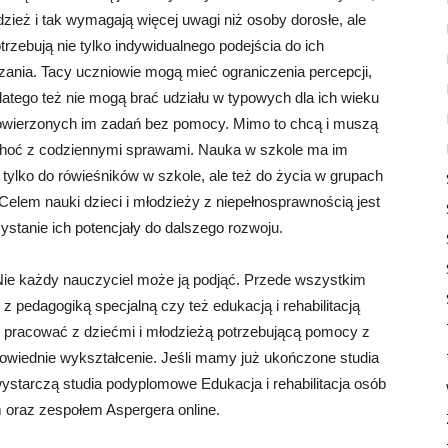
zież i tak wymagają więcej uwagi niż osoby dorosłe, ale
zebują nie tylko indywidualnego podejścia do ich
czania. Tacy uczniowie mogą mieć ograniczenia percepcji,
atego też nie mogą brać udziału w typowych dla ich wieku
powierzonych im zadań bez pomocy. Mimo to chcą i muszą
 choć z codziennymi sprawami. Nauka w szkole ma im
ylko do rówieśników w szkole, ale też do życia w grupach
Celem nauki dzieci i młodzieży z niepełnosprawnością jest
stanie ich potencjały do dalszego rozwoju.
. Nie każdy nauczyciel może ją podjąć. Przede wszystkim
 pedagogiką specjalną czy też edukacją i rehabilitacją
y pracować z dziećmi i młodzieżą potrzebującą pomocy z
powiednie wykształcenie. Jeśli mamy już ukończone studia
ystarczą studia podyplomowe Edukacja i rehabilitacja osób
 oraz zespołem Aspergera online.