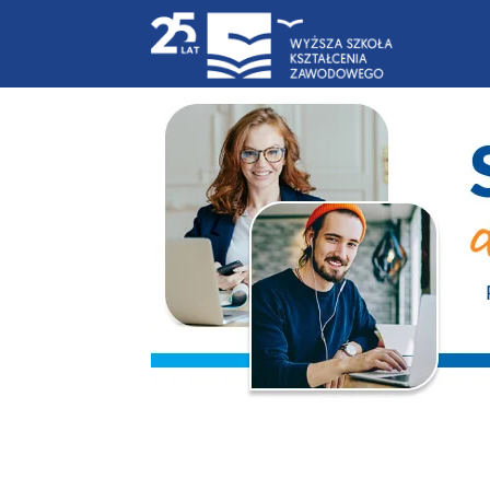
Blog
|
WSKZ
|
studia-
online.pl