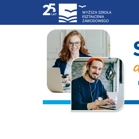
Blog
|
WSKZ
|
studia-
online.pl