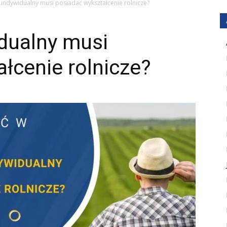
k indywidualny musi posiadać wykształcenie rolnicze?
idualny musi
łcenie rolnicze?