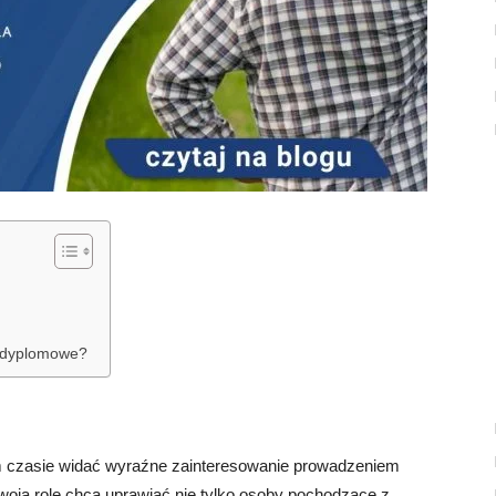
podyplomowe?
nim czasie widać wyraźne zainteresowanie prowadzeniem
 swoją rolę chcą uprawiać nie tylko osoby pochodzące z