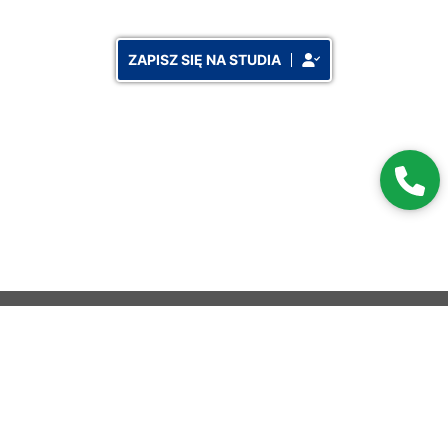
ZAPISZ SIĘ NA STUDIA
Copyright 2026 © Wszelkie prawa zastrzeżone
|
|
|
|
|
Start
Częste pytania
Blog
Regulamin Serwisu
Polityka ochrony prywatności
|
Polityka plików cookies
Powiadomienia push