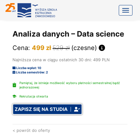
Toggle
Analiza danych – Data science
Cena:
499 zł
529 zł
(czesne)
Najniższa cena w ciągu ostatnich 30 dni: 499 PLN
Liczba wpłat: 10
Liczba semestrów: 2
Pamiętaj, że istnieje możliwość wyboru płatności semestralnej bądź
jednorazowej
Rekrutacja otwarta
ZAPISZ SIĘ NA STUDIA
< powrót do oferty