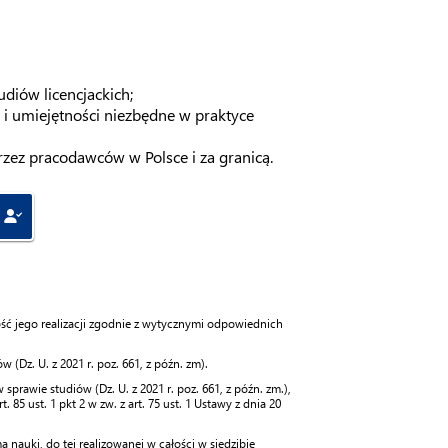
diów licencjackich;
ę i umiejętności niezbędne w praktyce
rzez pracodawców w Polsce i za granicą.
ć jego realizacji zgodnie z wytycznymi odpowiednich
(Dz. U. z 2021 r. poz. 661, z późn. zm).
rawie studiów (Dz. U. z 2021 r. poz. 661, z późn. zm.),
 85 ust. 1 pkt 2 w zw. z art. 75 ust. 1 Ustawy z dnia 20
nauki, do tej realizowanej w całości w siedzibie