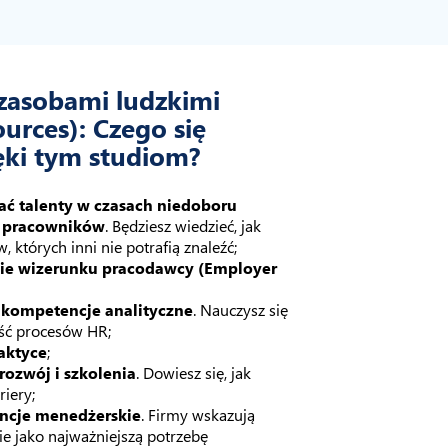
zasobami ludzkimi
rces): Czego się
ęki tym studiom?
ać talenty w czasach niedoboru
 pracowników
. Będziesz wiedzieć, jak
 których inni nie potrafią znaleźć;
ie wizerunku pracodawcy (Employer
 kompetencje analityczne
. Nauczysz się
ść procesów HR;
aktyce
;
rozwój i szkolenia
. Dowiesz się, jak
riery;
ncje menedżerskie
. Firmy wskazują
e jako najważniejszą potrzebę