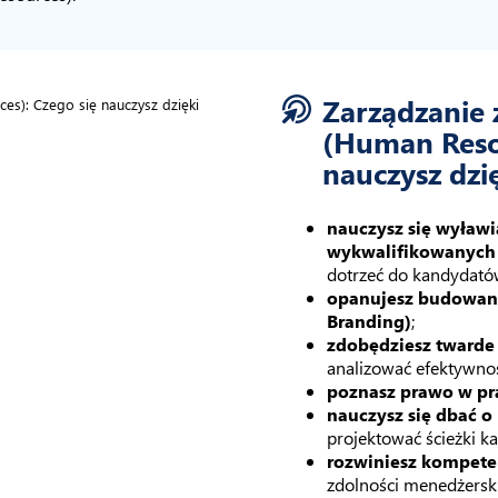
Zarządzanie 
(Human Resou
nauczysz dzi
nauczysz się wyławi
wykwalifikowanych
dotrzeć do kandydatów,
opanujesz budowan
Branding)
;
zdobędziesz twarde
analizować efektywno
poznasz prawo w pr
nauczysz się dbać o 
projektować ścieżki ka
rozwiniesz kompete
zdolności menedżerski