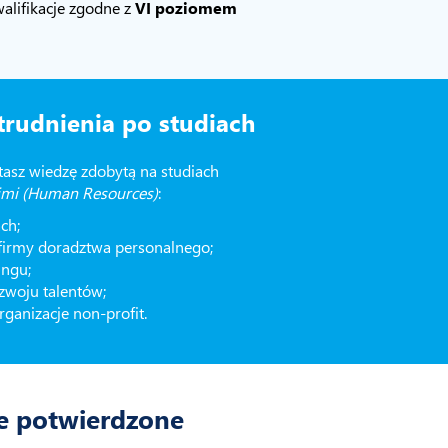
alifikacje zgodne z
VI poziomem
trudnienia po studiach
tasz wiedzę zdobytą na studiach
imi (Human Resources)
:
ch;
 firmy doradztwa personalnego;
ingu;
ozwoju talentów;
organizacje non-profit.
e potwierdzone