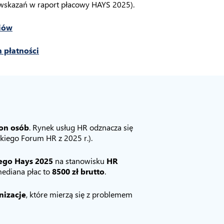
skazań w raport płacowy HAYS 2025).
iów
 płatności
ion osób
. Rynek usług HR odznacza się
skiego Forum HR z 2025 r.).
ego Hays 2025
na stanowisku
HR
mediana płac to
8500 zł brutto
.
nizacje
, które mierzą się z problemem