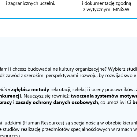
i zagranicznych uczelni.
i dokumentację zgodną
z wytycznymi MNiSW.
ami i chcesz budować silne kultury organizacyjne? Wybierz stud
ź zawód z szerokimi perspektywami rozwoju, by rozwijać swoje 
zkimi
zgłębisz metody
rekrutacji, selekcji i oceny pracowników.
nkurencji.
Nauczysz się również:
tworzenia systemów motyw
pracy
i
zasady ochrony danych osobowych
, co umożliwi Ci
b
i ludzkimi (Human Resources) są specjalnością w obrębie kierunk
e studiów realizację przedmiotów specjalnościowych w ramach 
esources).