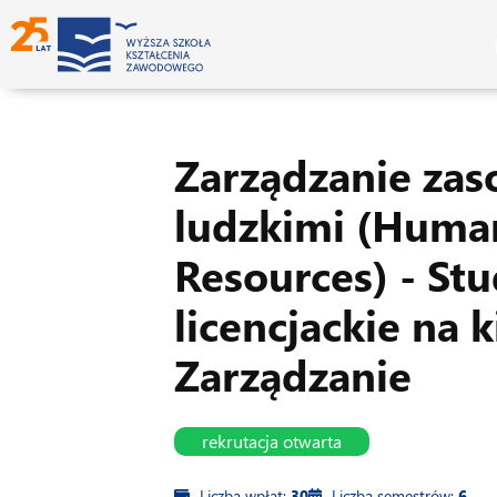
Zarządzanie za
ludzkimi (Huma
Resources) - Stu
licencjackie na 
Zarządzanie
rekrutacja otwarta
Liczba wpłat:
30
Liczba semestrów:
6