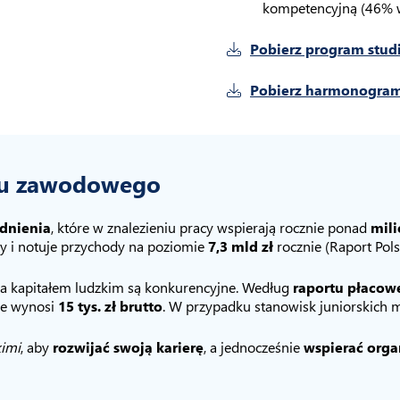
kompetencyjną (46% w
Pobierz program stud
Pobierz harmonogram
ju zawodowego
udnienia
, które w znalezieniu pracy wspierają rocznie ponad
mil
ny i notuje przychody na poziomie
7,3 mld zł
rocznie (Raport Pol
a kapitałem ludzkim są konkurencyjne. Według
raportu płacow
ie wynosi
15 tys. zł brutto
. W przypadku stanowisk juniorskich 
kimi
, aby
rozwijać swoją karierę
, a jednocześnie
wspierać orga