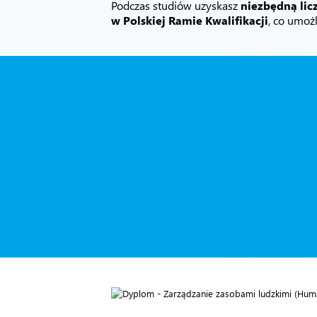
Podczas studiów uzyskasz
niezbędną li
w Polskiej Ramie Kwalifikacji
, co umoż