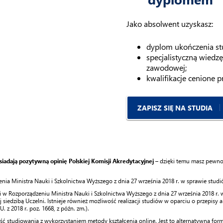
Jako absolwent uzyskasz:
dyplom ukończenia stu
specjalistyczną wiedz
zawodowej;
kwalifikacje cenione p
ZAPISZ SIĘ NA STUDIA
siadają pozytywną opinię Polskiej Komisji Akredytacyjnej
– dzięki temu masz pewnoś
 Ministra Nauki i Szkolnictwa Wyższego z dnia 27 września 2018 r. w sprawie studiów 
 Rozporządzeniu Ministra Nauki i Szkolnictwa Wyższego z dnia 27 września 2018 r. w sp
siedzibą Uczelni. Istnieje również możliwość realizacji studiów w oparciu o przepisy art.
. z 2018 r. poz. 1668, z późn. zm.).
 studiowania z wykorzystaniem metody kształcenia online. Jest to alternatywna forma 