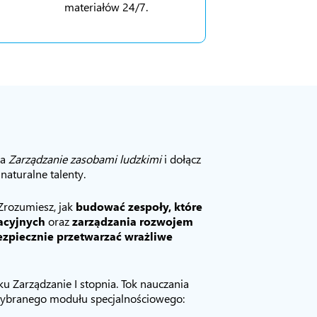
materiałów 24/7.
ia
Zarządzanie zasobami ludzkimi
i dołącz
naturalne talenty.
 Zrozumiesz, jak
budować zespoły, które
acyjnych
oraz
zarządzania rozwojem
ezpiecznie przetwarzać wrażliwe
u Zarządzanie I stopnia. Tok nauczania
wybranego modułu specjalnościowego: