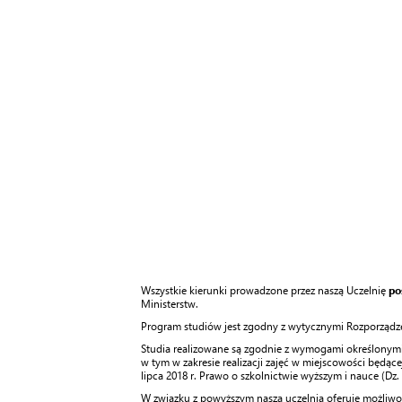
Wszystkie kierunki prowadzone przez naszą Uczelnię
po
Ministerstw.
Program studiów jest zgodny z wytycznymi Rozporządzenia
Studia realizowane są zgodnie z wymogami określonymi w
w tym w zakresie realizacji zajęć w miejscowości będącej 
lipca 2018 r. Prawo o szkolnictwie wyższym i nauce (Dz. U
W związku z powyższym nasza uczelnia oferuje możliwość