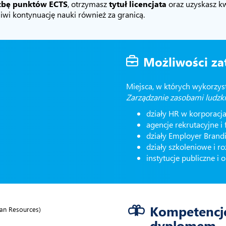
czbę punktów ECTS
, otrzymasz
tytuł licencjata
oraz uzyskasz kw
liwi kontynuację nauki również za granicą.
Możliwości za
Miejsca, w których wykorzys
Zarządzanie zasobami ludzk
działy HR w korporacja
agencje rekrutacyjne i
działy Employer Brand
działy szkoleniowe i r
instytucje publiczne i 
Kompetencj
dyplomem