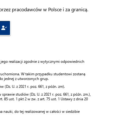
rzez pracodawców w Polsce i za granicą.
 jego realizacji zgodnie z wytycznymi odpowiednich
 uruchomiona. W takim przypadku studentowi zostaną
do jednej z utworzonych grup.
(Dz. U. z 2021 r. poz. 661, z późn. zm).
rawie studiów (Dz. U. z 2021 r. poz. 661, z późn. zm.),
 85 ust. 1 pkt 2 w zw. z art. 75 ust. 1 Ustawy z dnia 20
nauki, do tej realizowanej w całości w siedzibie