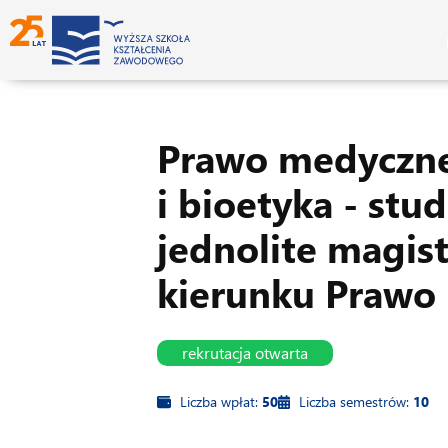
Prawo medyczn
i bioetyka - stud
jednolite magist
kierunku Prawo
rekrutacja otwarta
Liczba wpłat:
50
Liczba semestrów:
10