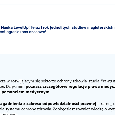
a
Nauka LevelUp!
Teraz
I rok jednolitych studiów magisterskich
jest ograniczona czasowo!
czą w rozwijającym się sektorze ochrony zdrowia, studia
Prawo m
ze. Dzięki nim
poznasz szczegółowe regulacje prawa medyc
m i personelem medycznym
.
zagadnienia z zakresu odpowiedzialności prawnej
– karnej, 
anie systemu ochrony zdrowia. Zdobędziesz również wiedzę o w
inicznymi.