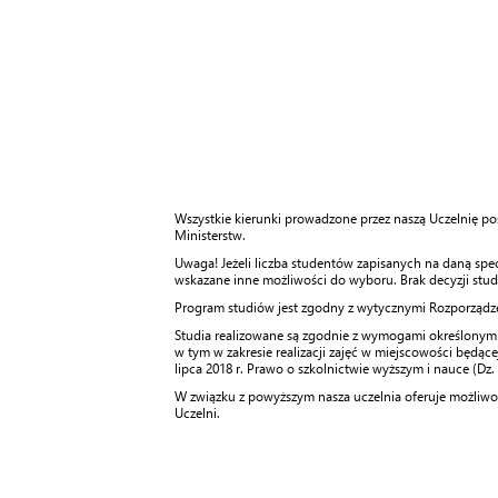
Wszystkie kierunki prowadzone przez naszą Uczelnię po
Ministerstw.
Uwaga! Jeżeli liczba studentów zapisanych na daną sp
wskazane inne możliwości do wyboru. Brak decyzji stu
Program studiów jest zgodny z wytycznymi Rozporządzeni
Studia realizowane są zgodnie z wymogami określonymi w
w tym w zakresie realizacji zajęć w miejscowości będącej 
lipca 2018 r. Prawo o szkolnictwie wyższym i nauce (Dz. U
W związku z powyższym nasza uczelnia oferuje możliwość
Uczelni.