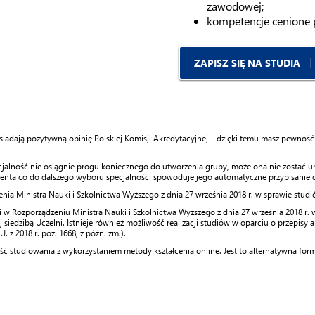
zawodowej;
kompetencje cenione p
ZAPISZ SIĘ NA STUDIA
siadają pozytywną opinię Polskiej Komisji Akredytacyjnej – dzięki temu masz pewność
ecjalność nie osiągnie progu koniecznego do utworzenia grupy, może ona nie zostać
denta co do dalszego wyboru specjalności spowoduje jego automatyczne przypisanie 
a Ministra Nauki i Szkolnictwa Wyższego z dnia 27 września 2018 r. w sprawie studiów 
 Rozporządzeniu Ministra Nauki i Szkolnictwa Wyższego z dnia 27 września 2018 r. w sp
siedzibą Uczelni. Istnieje również możliwość realizacji studiów w oparciu o przepisy art.
. z 2018 r. poz. 1668, z późn. zm.).
 studiowania z wykorzystaniem metody kształcenia online. Jest to alternatywna forma 