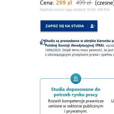
Cena:
299 zł
499 zł
(czesne
Najniższa cena w ciągu ostatnich 30 dni: 299 PLN
ZAPISZ SIĘ NA STUDIA
Studia są prowadzone w obrębie kierunku 
Polskiej Komisji Akredytacyjnej (PKA)
, wyra
1009/2023. Dzięki temu masz pewność, że jest
z obowiązującymi przepisami prawa i spełnia
Studia dopasowane do
potrzeb rynku pracy
Rozwiń kompetencje prawnicze
U
cenione w sektorze publicznym
i prywatnym.