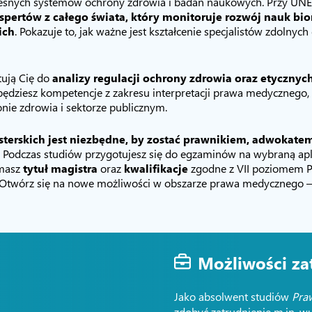
czesnych systemów ochrony zdrowia i badań naukowych. Przy U
spertów z całego świata, który monitoruje rozwój nauk bi
ich
. Pokazuje to, jak ważne jest kształcenie specjalistów zdolny
ują Cię do
analizy regulacji ochrony zdrowia oraz etyczn
obędziesz kompetencje z zakresu interpretacji prawa medycznego
ie zdrowia i sektorze publicznym.
sterskich jest niezbędne, by zostać prawnikiem, adwokate
Podczas studiów przygotujesz się do egzaminów na wybraną apl
ymasz
tytuł magistra
oraz
kwalifikacje
zgodne z VII poziomem Po
. Otwórz się na nowe możliwości w obszarze prawa medycznego
–
Możliwości za
Jako absolwent studiów
Pra
zdobyć zatrudnienie m.in. w: