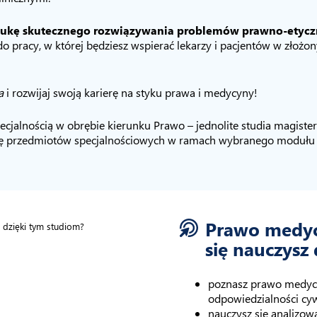
naukę skutecznego rozwiązywania problemów prawno-etyczny
 do pracy, w której będziesz wspierać lekarzy i pacjentów w złożo
a
i rozwijaj swoją karierę na styku prawa i medycyny!
cjalnością w obrębie kierunku Prawo – jednolite studia magiste
cję przedmiotów specjalnościowych w ramach wybranego modułu
Prawo medycz
się nauczysz
poznasz prawo medycz
odpowiedzialności cywi
nauczysz się analizow