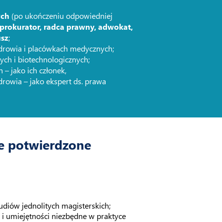
ych
(po ukończeniu odpowiedniej
 prokurator, radca prawny, adwokat,
usz
;
zdrowia i placówkach medycznych;
ych i biotechnologicznych;
 – jako ich członek,
drowia – jako ekspert ds. prawa
e potwierdzone
diów jednolitych magisterskich;
ę i umiejętności niezbędne w praktyce