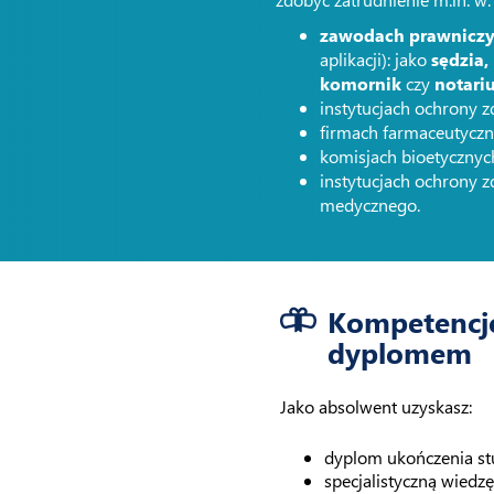
zawodach prawnicz
aplikacji): jako
sędzia,
komornik
czy
notari
instytucjach ochrony 
firmach farmaceutyczn
komisjach bioetycznych
instytucjach ochrony z
medycznego.
Kompetencj
dyplomem
Jako absolwent uzyskasz:
dyplom ukończenia stu
specjalistyczną wiedz