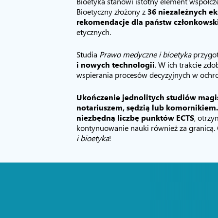
Bioetyka stanowi istotny element współ
Bioetyczny złożony z
36 niezależnych ek
rekomendacje dla państw członkowsk
etycznych.
Studia
Prawo medyczne i bioetyka
przygot
i nowych technologii
. W ich trakcie zd
wspierania procesów decyzyjnych w ochron
Ukończenie jednolitych studiów magi
notariuszem, sędzią lub komornikiem.
niezbędną liczbę punktów ECTS
, otrz
kontynuowanie nauki również za granicą
i bioetyka
!