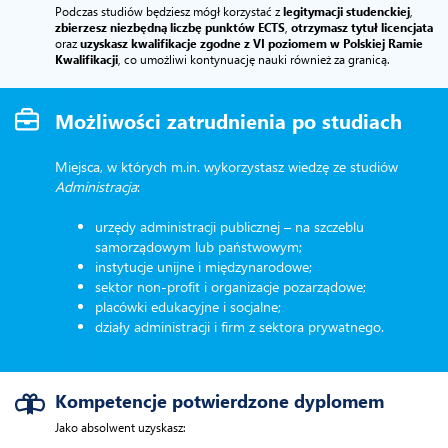
Podczas studiów będziesz mógł korzystać z
legitymacji studenckiej
,
zbierzesz niezbędną liczbę punktów ECTS
,
otrzymasz tytuł licencjata
oraz
uzyskasz kwalifikacje zgodne z VI poziomem w Polskiej Ramie
Kwalifikacji
, co umożliwi kontynuację nauki również za granicą.
Możliwości zatrudnienia po studiach
Miejsca, w których m.in. wykorzystasz wiedzę ze studiów
Administracja
:
urzędy administracji publicznej – na szczeblu
samorządowym lub państwowym;
instytucje unijne i międzynarodowe;
sektor non-profit i organizacje pozarządowe;
placówki edukacyjne i socjalne;
działy administracji i firm z sektora prywatnego.
Kompetencje potwierdzone dyplomem
Jako absolwent uzyskasz: