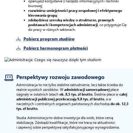
opanujesz korzystanie z narzędzi informacyjnych i techniki
biurowej;
rozwiniesz umiejętności pracy zespołowej i efektywnego
kierowania grupą
;
zdobędziesz szeroką wiedzę o strukturze, prawnych
podstawach i kompetencjach administracji
, co przygotuje Cię
do pracy w różnych sektorach.
Pobierz program studiów
Pobierz harmonogram płatności
Perspektywy rozwoju zawodowego
Administracja to nie tylko stabilne zatrudnienie, lecz także ścieżka do
realnie wysokich zarobków. W
administracji samorządowej
płace
sięgnęły w ostatnich latach
ok. 8,5 tys. zł brutto
. Średnie płace w
całej
administracji publicznej przekraczają 9,8 tys. zł brutto
, a w
naczelnych i centralnych organach państwowych dochodzą
do ok. 12,3
tys. zł brutto
.
Studia
Administracja
to dobra inwestycja dla osób, które cenią
stabilizację. Zdobądź kwalifikacje, które nie tracą na aktualności
i zapewnij sobie perspektywę satysfakcjonującego wynagrodzenia.