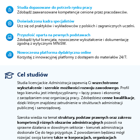
Studia dopasowane do potrzeb rynku pracy
Zdobądź zaawansowane kompetencje cenione przez pracodawców.
Doświadczona kadra specjalistów
Ucz się od praktyków i wykładowców z polskich i zagranicznych uczelni.
Przyszłość oparta na pewnych podstawach
Zdobądź tytuł licencjata, nowoczesne wykształcenie i dokumentację
zgodną z wytycznymi MNiSW.
Nowoczesna platforma dydaktyczna online
Korzystaj z innowacyjnej platformy z dostępem do materiałów 24/7.
Cel studiów
Studia licencjackie
Administracja
zapewnią Ci
wszechstronne
wykształcenie
i
szerokie możliwości rozwoju zawodowego
. Profil
tego kierunku jest interdyscyplinarny – łączy prawo i ekonomię
z zarządzaniem oraz organizacją pracy. Zdobędziesz
cenne kwalifikacje
,
dzięki którym znajdziesz zatrudnienie w strukturach administracji
publicznej i samorządowej.
Szeroka wiedza na temat
struktury, podstaw prawnych oraz zakresu
kompetencji różnych obszarów administracyjnych
pozwoli na
sprawne działania w dowolnym sektorze - kierunek administracja
doskonale Cię do tego przygotuje. Z powodzeniem będziesz mógł
rozwijać swoją karierę
także w korporacjach, organizacjach