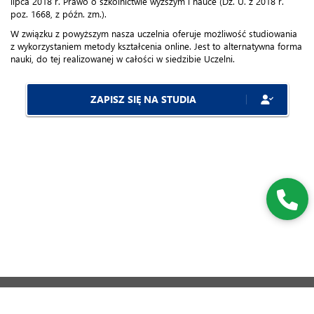
lipca 2018 r. Prawo o szkolnictwie wyższym i nauce (Dz. U. z 2018 r.
poz. 1668, z późn. zm.).
W związku z powyższym nasza uczelnia oferuje możliwość studiowania
z wykorzystaniem metody kształcenia online. Jest to alternatywna forma
nauki, do tej realizowanej w całości w siedzibie Uczelni.
ZAPISZ SIĘ NA STUDIA