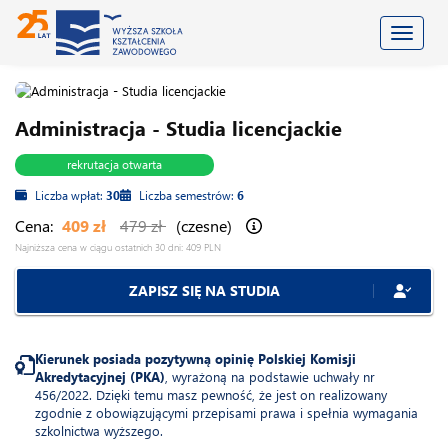
Toggle
Administracja - Studia licencjackie
rekrutacja otwarta
Liczba wpłat:
30
Liczba semestrów:
6
Cena:
409 zł
479 zł
(czesne)
Najniższa cena w ciągu ostatnich 30 dni: 409 PLN
ZAPISZ SIĘ NA STUDIA
Kierunek posiada pozytywną opinię Polskiej Komisji
Akredytacyjnej (PKA)
, wyrażoną na podstawie uchwały nr
456/2022. Dzięki temu masz pewność, że jest on realizowany
zgodnie z obowiązującymi przepisami prawa i spełnia wymagania
szkolnictwa wyższego.