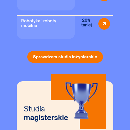
20%
Robotyka i roboty
taniej
mobilne
Sprawdzam studia inżynierskie
Studia
magisterskie