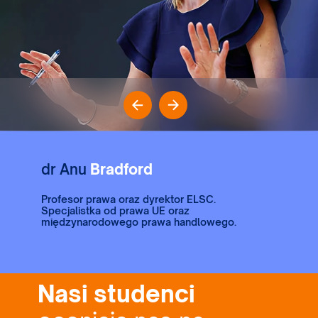
dr Anu
Bradford
Profesor prawa oraz dyrektor ELSC.
Specjalistka od prawa UE oraz
międzynarodowego prawa handlowego.
Nasi studenci