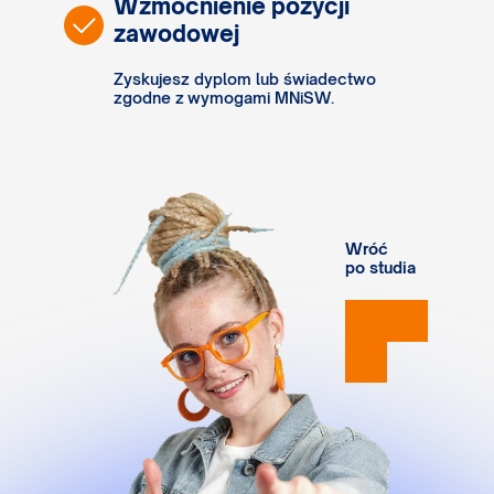
Wzmocnienie pozycji
zawodowej
Zyskujesz dyplom lub świadectwo
zgodne z wymogami MNiSW.
Wróć
po studia