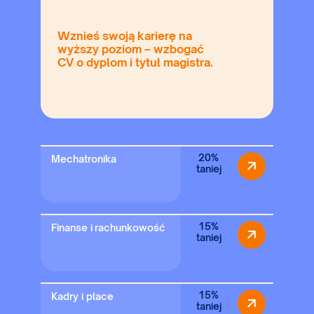
Wznieś swoją karierę na
wyższy poziom – wzbogać
CV o dyplom i tytuł magistra.
20%
Mechatronika
taniej
15%
Finanse i rachunkowość
taniej
15%
Kadry i płace
taniej