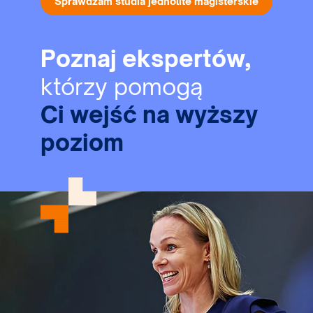
Sprawdzam studia jednolite magisterskie
Poznaj ekspertów,
którzy pomogą
Ci wejść na wyższy
poziom