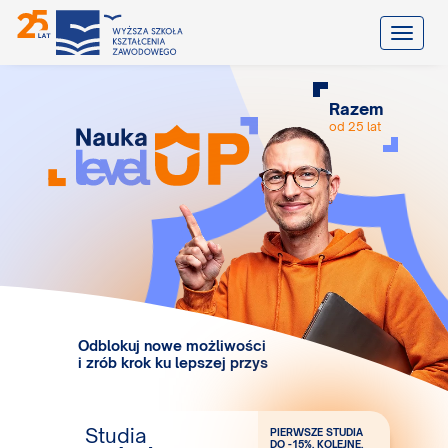
Toggle
Razem
od 25 lat
Odblokuj nowe możliwości
i zrób krok ku lepszej przyszłości!
Studia
PIERWSZE STUDIA
DO -15%, KOLEJNE,