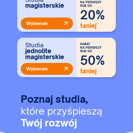
NA PIERWSZY
magisterskie
ROK DO
20%
Wybieram
taniej
Studia
RABAT
NA PIERWSZY
jednolite
ROK DO
50%
magisterskie
Wybieram
taniej
Poznaj studia,
które przyśpieszą
Twój rozwój