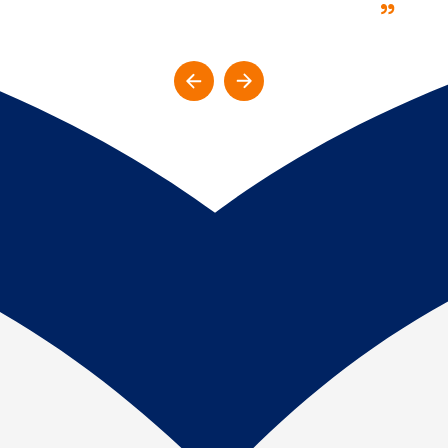
że nauka i rozwój są możliwe na każdym
etapie życia. Dodatkowo teraz mogę
pokazywać uczniom, jak matematyka ma
realne zastosowanie w praktyce. Dzięki
zagadnieniom związanym z księgowością,
zarządzaniem nieruchomościami czy
finansami, uczniowie mogą zobaczyć, że
matematyka nie jest tylko teorią, ale pomaga
w codziennym życiu i pracy. Analiza
kosztów, oprocentowanie kredytów,
bilansowanie budżetu czy prognozowanie
wartości nieruchomości to tylko niektóre
przykłady tego, jak matematyka kształtuje
świat wokół nas. Mogę inspirować uczniów
do dostrzegania praktycznej wartości
matematyki.