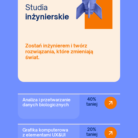
Studia
inżynierskie
Zostań inżynierem i twórz
rozwiązania, które zmieniają
świat.
40%
Analiza i przetwarzanie
taniej
danych biologicznych
20%
Grafika komputerowa
taniej
z elementami UX&UI